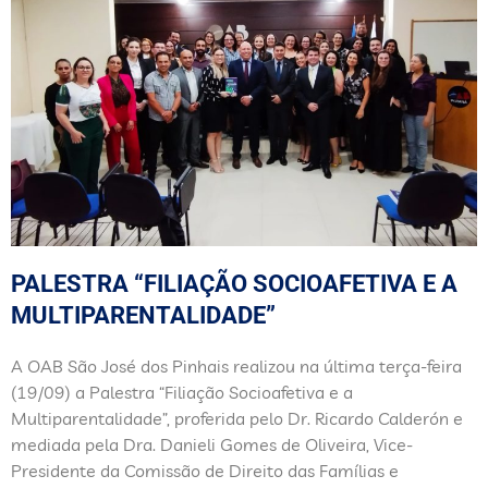
PALESTRA “FILIAÇÃO SOCIOAFETIVA E A
MULTIPARENTALIDADE”
A OAB São José dos Pinhais realizou na última terça-feira
(19/09) a Palestra “Filiação Socioafetiva e a
Multiparentalidade”, proferida pelo Dr. Ricardo Calderón e
mediada pela Dra. Danieli Gomes de Oliveira, Vice-
Presidente da Comissão de Direito das Famílias e