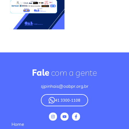
Fale
com a gente
sjpinhais@oabpr.org.br
41 3300-1108
Home