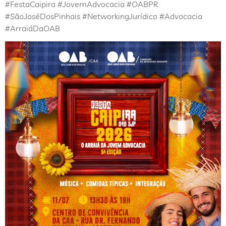
#FestaCaipira #JovemAdvocacia #OABPR
#SãoJoséDosPinhais #NetworkingJurídico #Advocacia
#ArraiáDaOAB