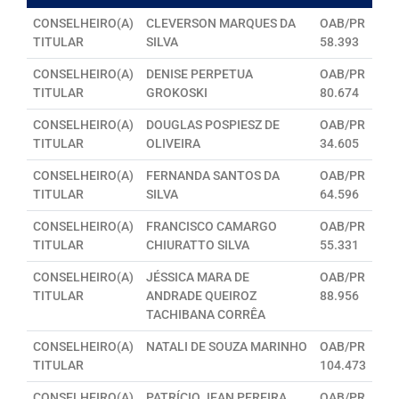
CONSELHEIRO(A)
CLEVERSON MARQUES DA
OAB/PR
TITULAR
SILVA
58.393
CONSELHEIRO(A)
DENISE PERPETUA
OAB/PR
TITULAR
GROKOSKI
80.674
CONSELHEIRO(A)
DOUGLAS POSPIESZ DE
OAB/PR
TITULAR
OLIVEIRA
34.605
CONSELHEIRO(A)
FERNANDA SANTOS DA
OAB/PR
TITULAR
SILVA
64.596
CONSELHEIRO(A)
FRANCISCO CAMARGO
OAB/PR
TITULAR
CHIURATTO SILVA
55.331
CONSELHEIRO(A)
JÉSSICA MARA DE
OAB/PR
TITULAR
ANDRADE QUEIROZ
88.956
TACHIBANA CORRÊA
CONSELHEIRO(A)
NATALI DE SOUZA MARINHO
OAB/PR
TITULAR
104.473
CONSELHEIRO(A)
PATRÍCIO JEAN PEREIRA
OAB/PR