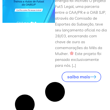
energia foi incrível! O projeto
Fut5 Legal, uma parceria
entre a CAA/PR e a OAB SJP,
através da Comissão de
Esportes da Subseção, teve
seu lançamento oficial no dia
28/03, encerrando com
chave de ouro as
comemorações do Mês da
Mulher.
Este projeto foi
pensado exclusivamente
para nós. […]
saiba mais