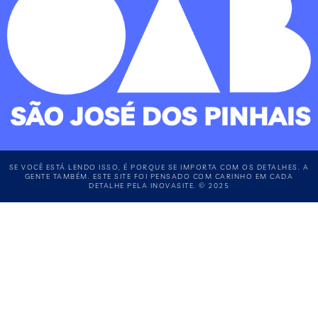
SE VOCÊ ESTÁ LENDO ISSO, É PORQUE SE IMPORTA COM OS DETALHES. A
GENTE TAMBÉM. ESTE SITE FOI PENSADO COM CARINHO EM CADA
DETALHE PELA INOVASITE. © 2025