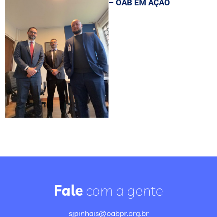
– OAB EM AÇÃO
Fale
com a gente
sjpinhais@oabpr.org.br