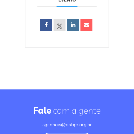
Fale
com a gente
sjpinhais@oabpr.org.br