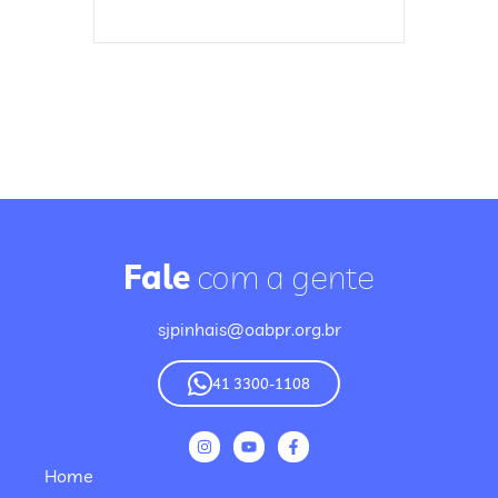
Fale
com a gente
sjpinhais@oabpr.org.br
41 3300-1108
Home