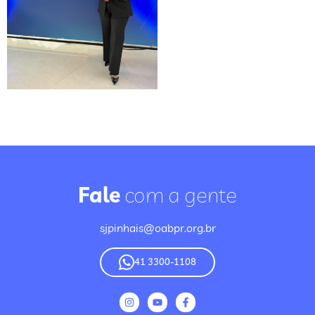
Fale
com a gente
sjpinhais@oabpr.org.br
41 3300-1108