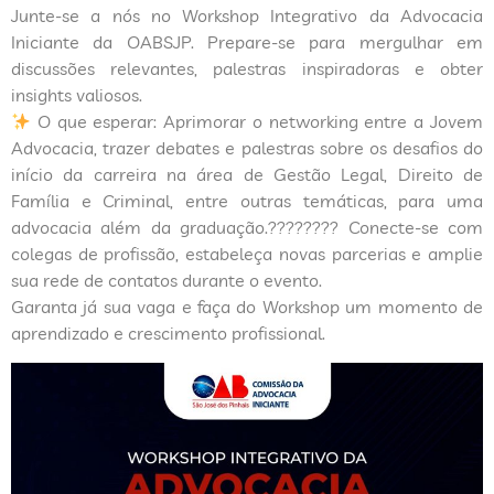
Junte-se a nós no Workshop Integrativo da Advocacia
Iniciante da OABSJP. Prepare-se para mergulhar em
discussões relevantes, palestras inspiradoras e obter
insights valiosos.
O que esperar: Aprimorar o networking entre a Jovem
Advocacia, trazer debates e palestras sobre os desafios do
início da carreira na área de Gestão Legal, Direito de
Família e Criminal, entre outras temáticas, para uma
advocacia além da graduação.???????? Conecte-se com
colegas de profissão, estabeleça novas parcerias e amplie
sua rede de contatos durante o evento.
Garanta já sua vaga e faça do Workshop um momento de
aprendizado e crescimento profissional.