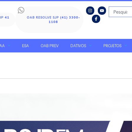
SJP
41
OAB RESOLVE SJP
(41) 3300-
1108
AA
ESA
OAB PREV
DATIVOS
PROJETOS