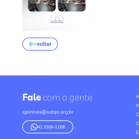
voltar
Fale
com a gente
I
sjpinhais@oabpr.org.br
C
41 3300-1108
E