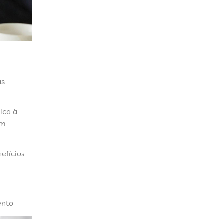
as
ica à
om
efícios
ento