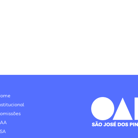
Home
nstitucional
omissões
CAA
SA