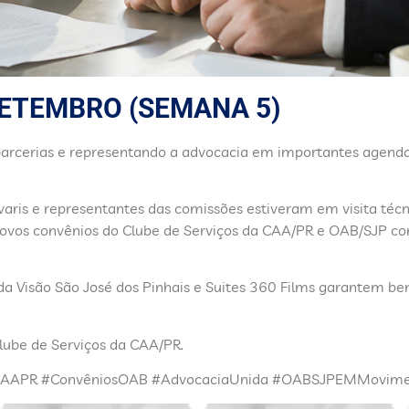
SETEMBRO (SEMANA 5)
parcerias e representando a advocacia em importantes agend
aris e representantes das comissões estiveram em visita técn
ovos convênios do Clube de Serviços da CAA/PR e OAB/SJP c
da Visão São José dos Pinhais e Suites 360 Films garantem ben
lube de Serviços da CAA/PR.
CAAPR #ConvêniosOAB #AdvocaciaUnida #OABSJPEMMovim