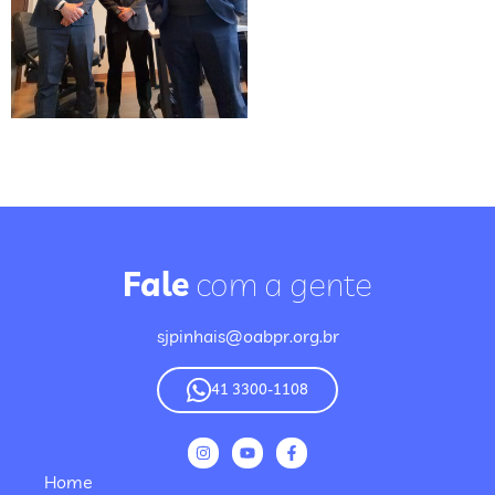
Fale
com a gente
sjpinhais@oabpr.org.br
41 3300-1108
Home