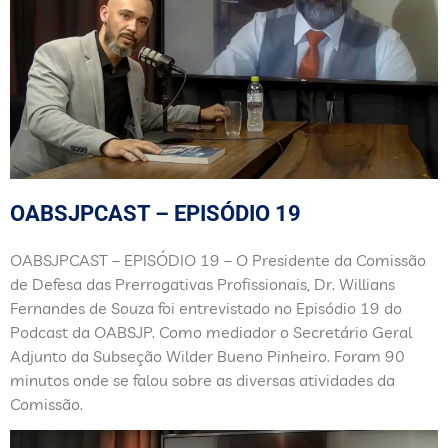
OABSJPCAST – EPISÓDIO 19
OABSJPCAST – EPISÓDIO 19 – O Presidente da Comissão
de Defesa das Prerrogativas Profissionais, Dr. Willians
Fernandes de Souza foi entrevistado no Episódio 19 do
Podcast da OABSJP. Como mediador o Secretário Geral
Adjunto da Subseção Wilder Bueno Pinheiro. Foram 90
minutos onde se falou sobre as diversas atividades da
Comissão.