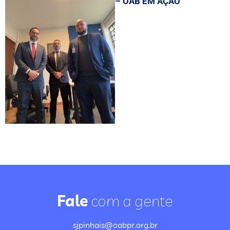
– OAB EM AÇÃO
Fale
com a gente
sjpinhais@oabpr.org.br