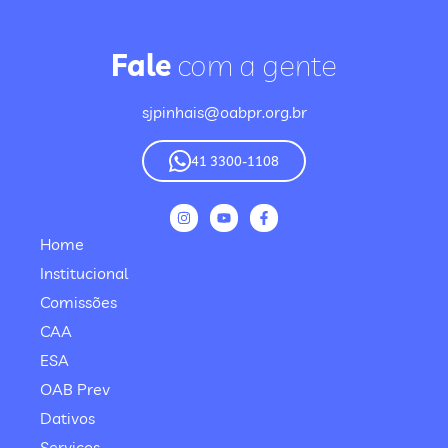
Fale
com a gente
sjpinhais@oabpr.org.br
41 3300-1108
Home
Institucional
Comissões
CAA
ESA
OAB Prev
Dativos
Serviços