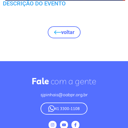
DESCRIÇÃO DO EVENTO
voltar
Fale
com a gente
sjpinhais@oabpr.org.br
41 3300-1108