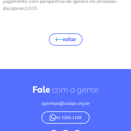
julgamento-com-perspectiva-de-genero-no-processo-
disciplinar/1035
voltar
Fale
com a gente
sjpinhais@oabpr.org.br
41 3300-1108