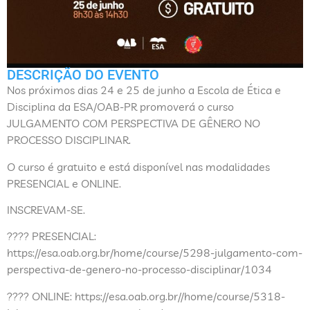
DESCRIÇÃO DO EVENTO
Nos próximos dias 24 e 25 de junho a Escola de Ética e
Disciplina da ESA/OAB-PR promoverá o curso
JULGAMENTO COM PERSPECTIVA DE GÊNERO NO
PROCESSO DISCIPLINAR.
O curso é gratuito e está disponível nas modalidades
PRESENCIAL e ONLINE.
INSCREVAM-SE.
???? PRESENCIAL:
https://esa.oab.org.br/home/course/5298-julgamento-com-
perspectiva-de-genero-no-processo-disciplinar/1034
???? ONLINE: https://esa.oab.org.br//home/course/5318-