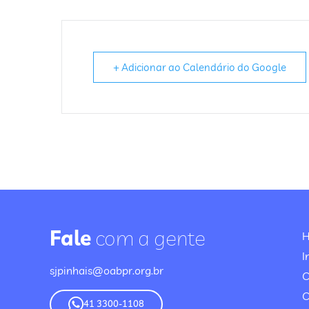
+ Adicionar ao Calendário do Google
Fale
com a gente
I
sjpinhais@oabpr.org.br
C
41 3300-1108