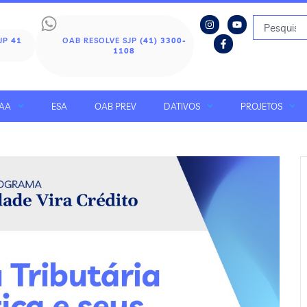
SJP
41
OAB RESOLVE SJP
(41) 3300-
1108
AA
ESA
OAB PREV
DATIVOS
PROJETOS