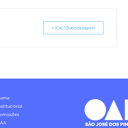
+ iCal / Outlook export
Home
nstitucional
omissões
CAA