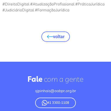
#DireitoDigital #AtualizaçãoProfissional #PráticaJurídica
#JudiciárioDigital #FormaçãoJurídica
voltar
Fale
com a gente
sjpinhais@oabpr.org.br
41 3300-1108