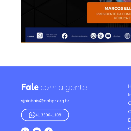
Fale
com a gente
I
sjpinhais@oabpr.org.br
C
41 3300-1108
E
O