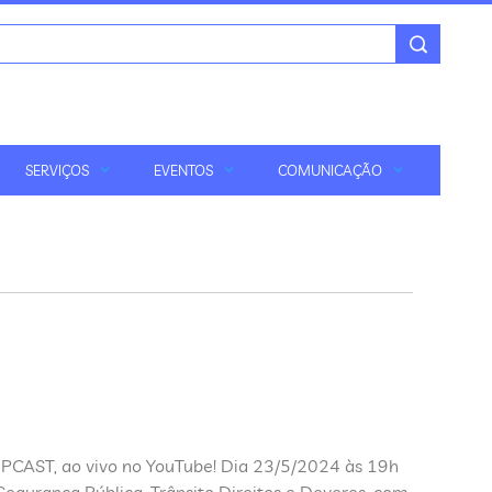
SERVIÇOS
EVENTOS
COMUNICAÇÃO
JPCAST, ao vivo no YouTube! Dia 23/5/2024 às 19h
egurança Pública, Trânsito Direitos e Deveres, com