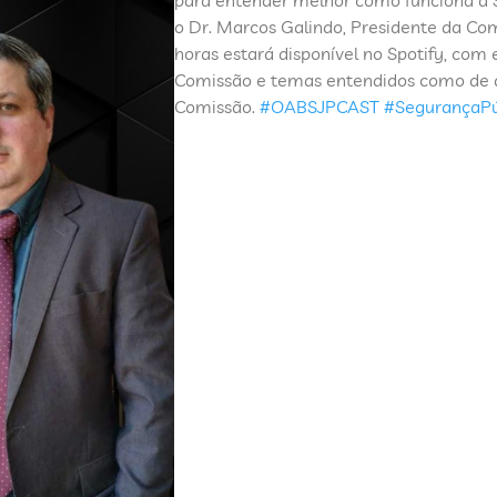
o Dr. Marcos Galindo, Presidente da Co
horas estará disponível no Spotify, co
Comissão e temas entendidos como de al
Comissão.
#OABSJPCAST
#SegurançaPú