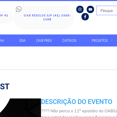
SJP
41
OAB RESOLVE SJP
(41) 3300-
1108
AA
ESA
OAB PREV
DATIVOS
PROJETOS
AST
DESCRIÇÃO DO EVENTO
????️ Não perca o 12° episódio do OABS
para entender melhor como funciona a S