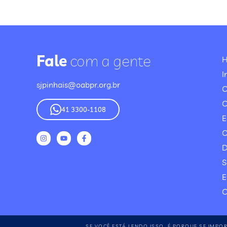
Fale
com a gente
I
sjpinhais@oabpr.org.br
C
41 3300-1108
E
O
D
S
E
C
SE VOCÊ ESTÁ LENDO ISSO, É PORQUE SE IMPO