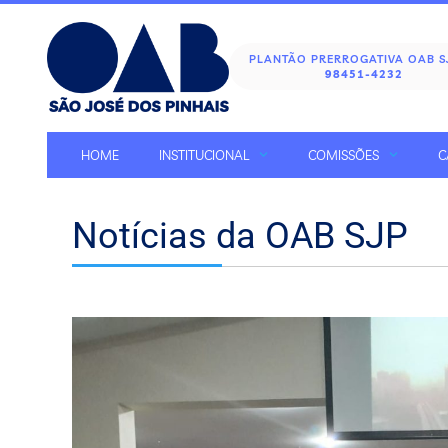
PLANTÃO PRERROGATIVA OAB 
98451-4232
HOME
INSTITUCIONAL
COMISSÕES
C
Notícias da OAB SJP