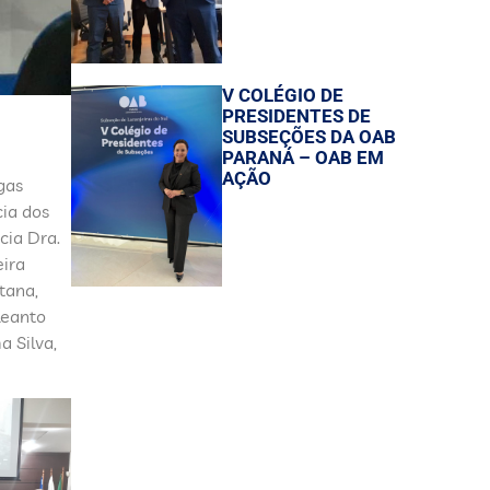
V COLÉGIO DE
PRESIDENTES DE
SUBSEÇÕES DA OAB
PARANÁ – OAB EM
AÇÃO
gas
ia dos
cia Dra.
eira
tana,
Reanto
a Silva,