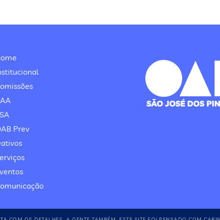
Home
nstitucional
omissões
CAA
SA
AB Prev
ativos
erviços
ventos
omunicação
RTA COM OS DETALHES. A GENTE TAMBÉM. ESTE SITE FOI PENSADO COM CARI