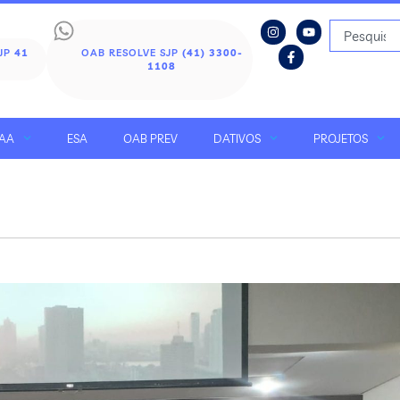
SJP
41
OAB RESOLVE SJP
(41) 3300-
1108
AA
ESA
OAB PREV
DATIVOS
PROJETOS