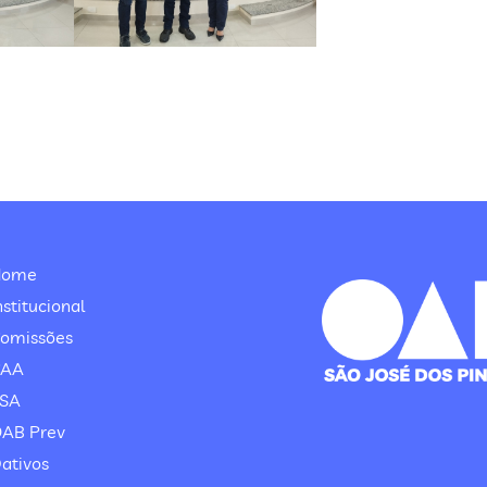
Home
nstitucional
omissões
CAA
SA
AB Prev
ativos