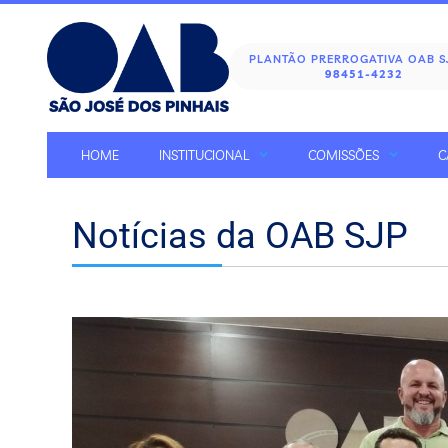
PLANTÃO PRERROGATIVA OAB 
98451-4232
HOME
INSTITUCIONAL
COMISSÕES
C
Notícias da OAB SJP