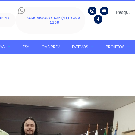
SJP
41
OAB RESOLVE SJP
(41) 3300-
1108
AA
ESA
OAB PREV
DATIVOS
PROJETOS