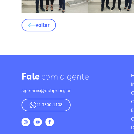
voltar
Fale
com a gente
I
sjpinhais@oabpr.org.br
C
41 3300-1108
E
O
D