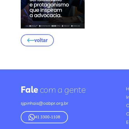
voltar
Fale
com a gente
I
sjpinhais@oabpr.org.br
C
41 3300-1108
E