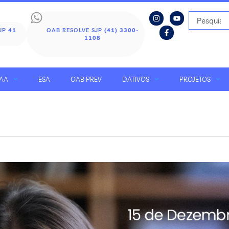
SJP
41
OAB RESOLVE SJP
(41) 3300-
1108
AA
ESA
OAB PREV
DATIVOS
PROJETOS