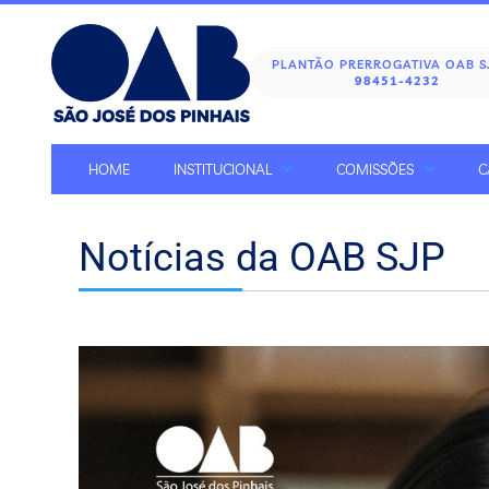
PLANTÃO PRERROGATIVA OAB 
98451-4232
HOME
INSTITUCIONAL
COMISSÕES
C
Notícias da OAB SJP