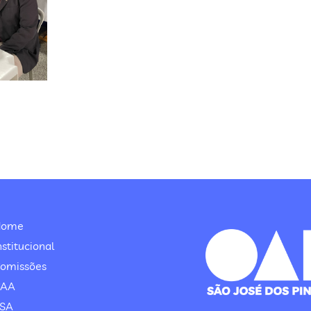
Home
nstitucional
omissões
CAA
SA