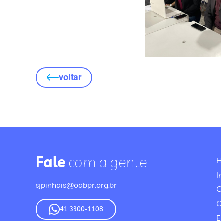
voltar
Fale
com a gente
I
sjpinhais@oabpr.org.br
C
41 3300-1108
E