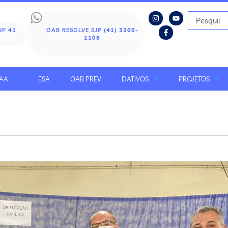
SJP
41
OAB RESOLVE SJP
(41) 3300-
1108
AA
ESA
OAB PREV
DATIVOS
PROJETOS