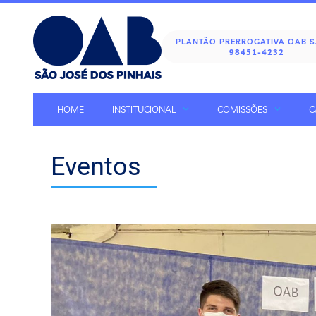
PLANTÃO PRERROGATIVA OAB 
98451-4232
HOME
INSTITUCIONAL
COMISSÕES
C
Eventos