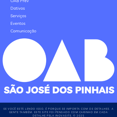
OAB Prev
Dativos
Serviços
Eventos
Comunicação
SE VOCÊ ESTÁ LENDO ISSO, É PORQUE SE IMPORTA COM OS DETALHES. A
GENTE TAMBÉM. ESTE SITE FOI PENSADO COM CARINHO EM CADA
DETALHE PELA INOVASITE. © 2025