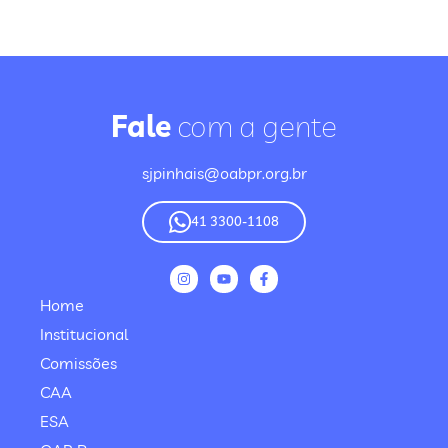
Fale
com a gente
sjpinhais@oabpr.org.br
41 3300-1108
Home
Institucional
Comissões
CAA
ESA