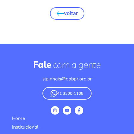
voltar
Fale
com a gente
sjpinhais@oabpr.org.br
41 3300-1108
Home
Institucional