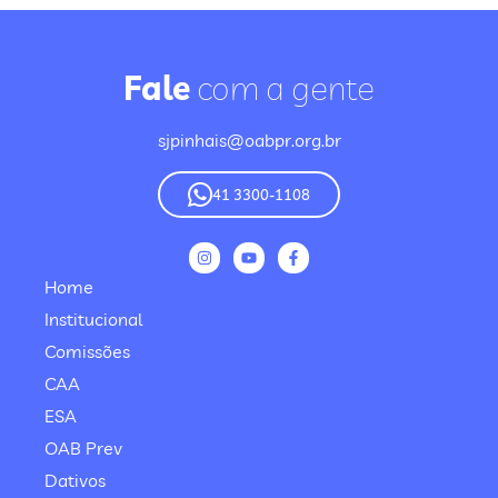
Fale
com a gente
sjpinhais@oabpr.org.br
41 3300-1108
Home
Institucional
Comissões
CAA
ESA
OAB Prev
Dativos