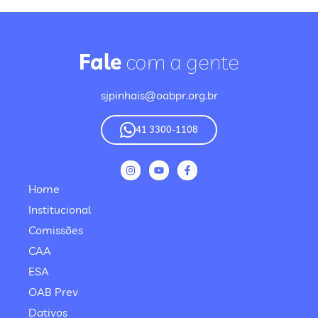
Fale
com a gente
sjpinhais@oabpr.org.br
41 3300-1108
Home
Institucional
Comissões
CAA
ESA
OAB Prev
Dativos