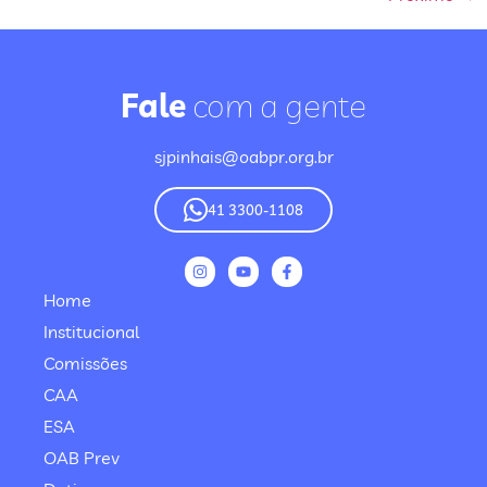
Fale
com a gente
sjpinhais@oabpr.org.br
41 3300-1108
Home
Institucional
Comissões
CAA
ESA
OAB Prev