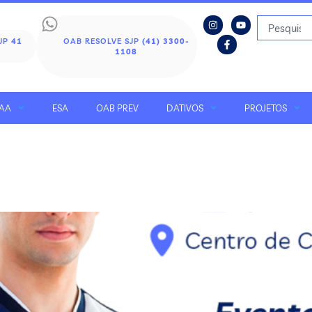
SJP
41
OAB RESOLVE SJP
(41) 3300-
1108
AA
ESA
OAB PREV
DATIVOS
PROJETOS