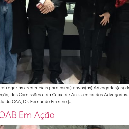
e entregar as credenciais para os(as) novos(as) Advogados(as)
ão, das Comissões e da Caixa de Assistência dos Advogados.
do da CAA, Dr. Fernando Firmino […]
– OAB Em Ação