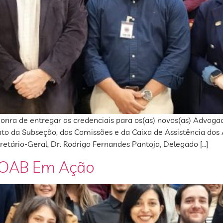
honra de entregar as credenciais para os(as) novos(as) Advoga
o da Subseção, das Comissões e da Caixa de Assistência dos
cretário-Geral, Dr. Rodrigo Fernandes Pantoja, Delegado […]
– OAB Em Ação