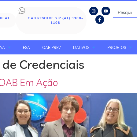
SJP
41
OAB RESOLVE SJP
(41) 3300-
1108
AA
ESA
OAB PREV
DATIVOS
PROJETOS
 de Credenciais
– OAB Em Ação