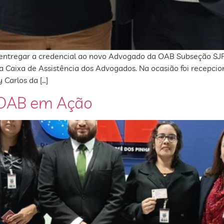
de entregar a credencial ao novo Advogado da OAB Subseção SJ
 Caixa de Assistência dos Advogados. Na ocasião foi recepci
 Carlos da […]
– OAB em Ação