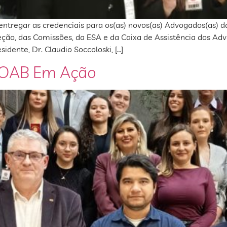
e entregar as credenciais para os(as) novos(as) Advogados(as)
ão, das Comissões, da ESA e da Caixa de Assistência dos Adv
idente, Dr. Claudio Soccoloski, […]
– OAB Em Ação