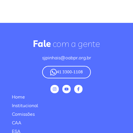
Fale
com a gente
sjpinhais@oabpr.org.br
41 3300-1108
Home
Institucional
Comissões
CAA
ESA