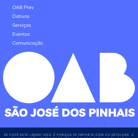
OAB Prev
Dativos
Serviços
Eventos
Comunicação
SE VOCÊ ESTÁ LENDO ISSO, É PORQUE SE IMPORTA COM OS DETALHES. A