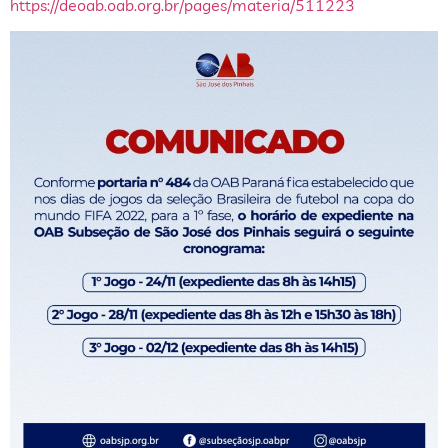
https://deoab.oab.org.br/pages/materia/511223