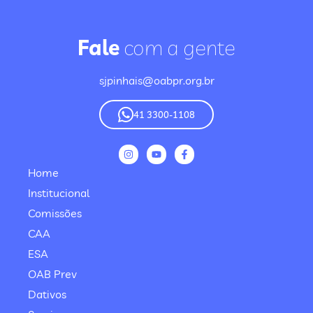
Fale
com a gente
sjpinhais@oabpr.org.br
41 3300-1108
Home
Institucional
Comissões
CAA
ESA
OAB Prev
Dativos