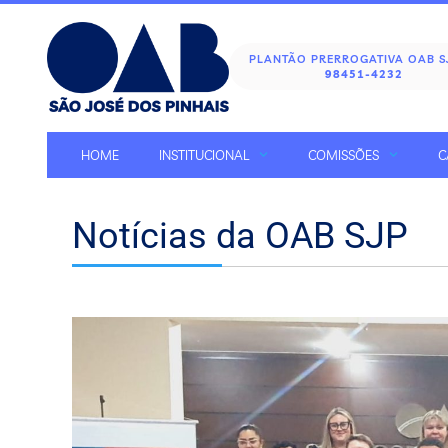
PLANTÃO PRERROGATIVA OAB 
98451-4232
HOME
INSTITUCIONAL
COMISSÕES
C
Notícias da OAB SJP