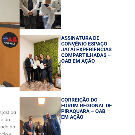
ASSINATURA DE
CONVÊNIO ESPAÇO
JATAÍ EXPERIÊNCIAS
COMPARTILHADAS –
OAB EM AÇÃO
CORREIÇÃO DO
FÓRUM REGIONAL DE
PIRAQUARA – OAB
s(as) da
EM AÇÃO
 e da
gada da
ncio e