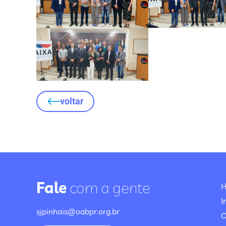
voltar
Fale
com a gente
I
sjpinhais@oabpr.org.br
C