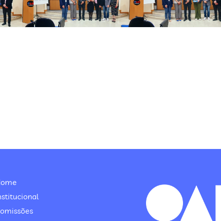
Home
nstitucional
omissões