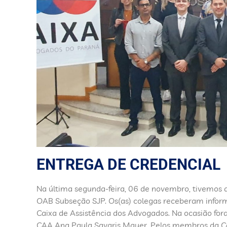
ENTREGA DE CREDENCIAL
Na última segunda-feira, 06 de novembro, tivemos a
OAB Subseção SJP. Os(as) colegas receberam infor
Caixa de Assistência dos Advogados. Na ocasião fo
CAA Ana Paula Savaris Mayer, Pelos membros da Com