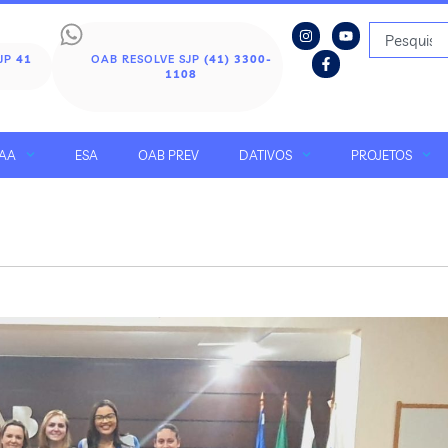
SJP
41
OAB RESOLVE SJP
(41) 3300-
1108
AA
ESA
OAB PREV
DATIVOS
PROJETOS