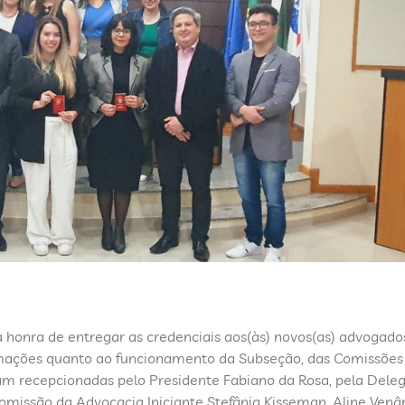
 honra de entregar as credenciais aos(às) novos(as) advogado
mações quanto ao funcionamento da Subseção, das Comissões
ram recepcionadas pelo Presidente Fabiano da Rosa, pela Dele
issão da Advocacia Iniciante Stefânia Kisseman, Aline Venâ