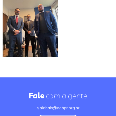
Fale
com a gente
sjpinhais@oabpr.org.br