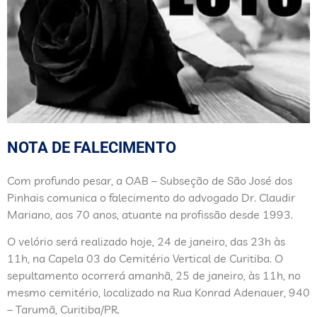
NOTA DE FALECIMENTO
Com profundo pesar, a OAB – Subseção de São José dos
Pinhais comunica o falecimento do advogado Dr. Claudir
Mariano, aos 70 anos, atuante na profissão desde 1993.
O velório será realizado hoje, 24 de janeiro, das 23h às
11h, na Capela 03 do Cemitério Vertical de Curitiba. O
sepultamento ocorrerá amanhã, 25 de janeiro, às 11h, no
mesmo cemitério, localizado na Rua Konrad Adenauer, 940
– Tarumã, Curitiba/PR.