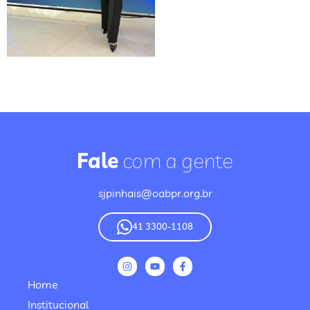
Fale
com a gente
sjpinhais@oabpr.org.br
41 3300-1108
Home
Institucional