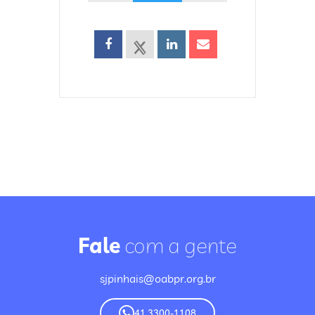
Fale
com a gente
sjpinhais@oabpr.org.br
41 3300-1108