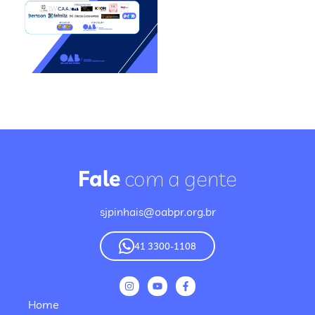
Fale
com a gente
sjpinhais@oabpr.org.br
41 3300-1108
Home