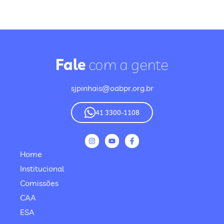
Fale
com a gente
sjpinhais@oabpr.org.br
41 3300-1108
Home
Institucional
Comissões
CAA
ESA