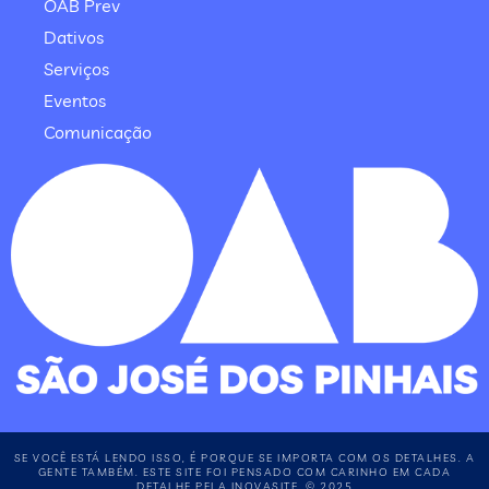
OAB Prev
Dativos
Serviços
Eventos
Comunicação
SE VOCÊ ESTÁ LENDO ISSO, É PORQUE SE IMPORTA COM OS DETALHES. A
GENTE TAMBÉM. ESTE SITE FOI PENSADO COM CARINHO EM CADA
DETALHE PELA INOVASITE. © 2025