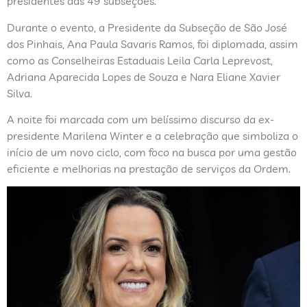
presidentes das 49 subseções.
Durante o evento, a Presidente da Subseção de São José
dos Pinhais, Ana Paula Savaris Ramos, foi diplomada, assim
como as Conselheiras Estaduais Leila Carla Leprevost,
Adriana Aparecida Lopes de Souza e Nara Eliane Xavier
Silva.
A noite foi marcada com um belíssimo discurso da ex-
presidente Marilena Winter e a celebração que simboliza o
início de um novo ciclo, com foco na busca por uma gestão
eficiente e melhorias na prestação de serviços da Ordem.