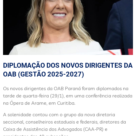
DIPLOMAÇÃO DOS NOVOS DIRIGENTES DA
OAB (GESTÃO 2025-2027)
Os novos dirigentes da OAB Paraná foram diplomados na
tarde de quarta-feira (29/1), em uma conferência realizada
na Ópera de Arame, em Curitiba.
A solenidade contou com o grupo da nova diretoria
seccional, conselheiros estaduais e federais, diretores da
Caixa de Assistência dos Advogados (CAA-PR) e