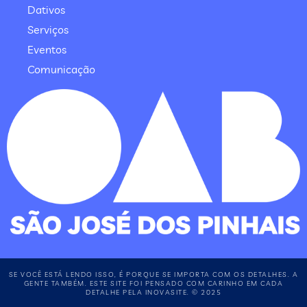
Dativos
Serviços
Eventos
Comunicação
SE VOCÊ ESTÁ LENDO ISSO, É PORQUE SE IMPORTA COM OS DETALHES. A
GENTE TAMBÉM. ESTE SITE FOI PENSADO COM CARINHO EM CADA
DETALHE PELA INOVASITE. © 2025