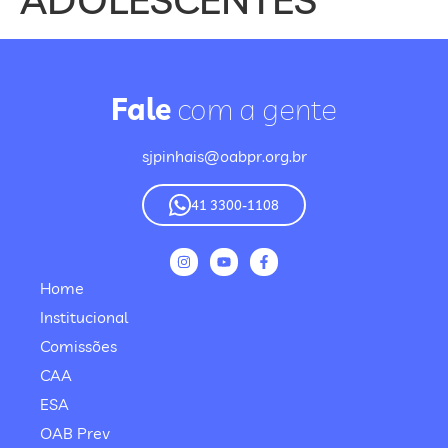
Fale
com a gente
sjpinhais@oabpr.org.br
41 3300-1108
Home
Institucional
Comissões
CAA
ESA
OAB Prev